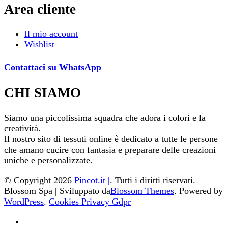
originale
attuale
Area cliente
era:
è:
14,00€.
8,40€.
Il mio account
Wishlist
Contattaci su WhatsApp
CHI SIAMO
Siamo una piccolissima squadra che adora i colori e la
creatività.
Il nostro sito di tessuti online è dedicato a tutte le persone
che amano cucire con fantasia e preparare delle creazioni
uniche e personalizzate.
© Copyright 2026
Pincot.it |
. Tutti i diritti riservati.
Blossom Spa | Sviluppato da
Blossom Themes
. Powered by
WordPress
.
Cookies Privacy Gdpr