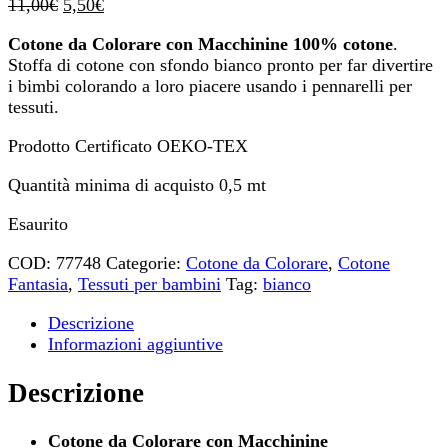
Il
Il
11,00
€
5,50
€
prezzo
prezzo
Cotone da Colorare con Macchinine 100% cotone
.
originale
attuale
Stoffa di cotone con sfondo bianco pronto per far divertire
era:
è:
i bimbi colorando a loro piacere usando i pennarelli per
11,00€.
5,50€.
tessuti.
Prodotto Certificato OEKO-TEX
Quantità minima di acquisto 0,5 mt
Esaurito
COD:
77748
Categorie:
Cotone da Colorare
,
Cotone
Fantasia
,
Tessuti per bambini
Tag:
bianco
Descrizione
Informazioni aggiuntive
Descrizione
Cotone da Colorare con Macchinine