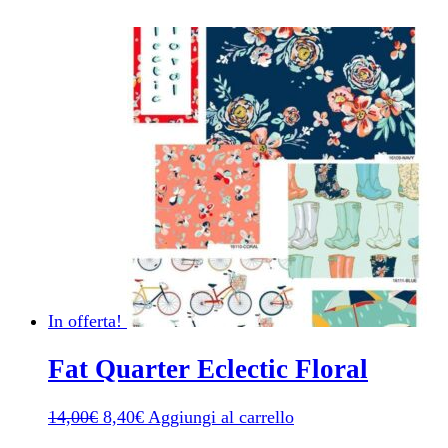
In offerta!
Fat Quarter Eclectic Floral
Il
Il
14,00
€
8,40
€
Aggiungi al carrello
prezzo
prezzo