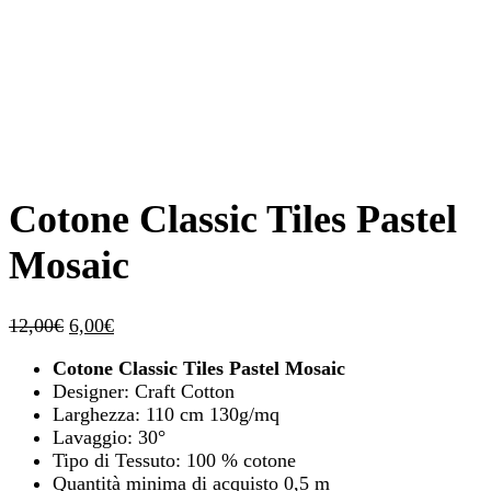
Cotone Classic Tiles Pastel
Mosaic
Il
Il
12,00
€
6,00
€
prezzo
prezzo
Cotone Classic Tiles Pastel Mosaic
originale
attuale
Designer: Craft Cotton
era:
è:
Larghezza: 110 cm 130g/mq
12,00€.
6,00€.
Lavaggio: 30°
Tipo di Tessuto: 100 % cotone
Quantità minima di acquisto 0,5 m