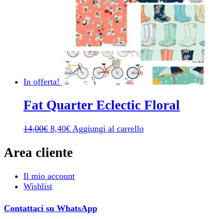
In offerta!
Fat Quarter Eclectic Floral
Il
Il
14,00
€
8,40
€
Aggiungi al carrello
prezzo
prezzo
originale
attuale
Area cliente
era:
è:
14,00€.
8,40€.
Il mio account
Wishlist
Contattaci su WhatsApp