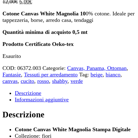
Il
Il
12,00
€
6,00
€
prezzo
prezzo
Cotone Canvas White Magnolia 10
0% cotone. Ideale per
originale
attuale
tappezzeria, borse, arredo casa, tendaggi
era:
è:
12,00€.
6,00€.
Quantità minima di acquisto 0,5 mt
Prodotto Certificato Oeko-tex
Esaurito
COD:
06372.003
Categorie:
Canvas, Panama, Ottoman
,
Fantasie
,
Tessuti per arredamento
Tag:
beige
,
bianco
,
canvas
,
cucito
,
rosso
,
shabby
,
verde
Descrizione
Informazioni aggiuntive
Descrizione
Cotone Canvas White Magnolia Stampa Digitale
Collezione: fiori