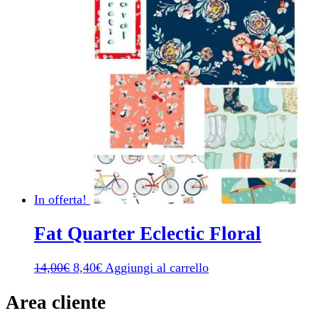
In offerta!
Fat Quarter Eclectic Floral
Il
Il
14,00
€
8,40
€
Aggiungi al carrello
prezzo
prezzo
originale
attuale
Area cliente
era:
è: