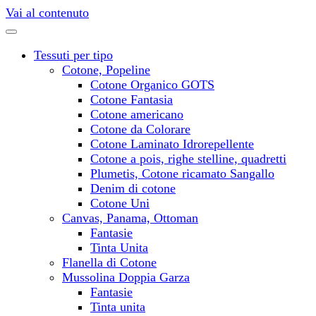
Vai al contenuto
Tessuti per tipo
Cotone, Popeline
Cotone Organico GOTS
Cotone Fantasia
Cotone americano
Cotone da Colorare
Cotone Laminato Idrorepellente
Cotone a pois, righe stelline, quadretti
Plumetis, Cotone ricamato Sangallo
Denim di cotone
Cotone Uni
Canvas, Panama, Ottoman
Fantasie
Tinta Unita
Flanella di Cotone
Mussolina Doppia Garza
Fantasie
Tinta unita