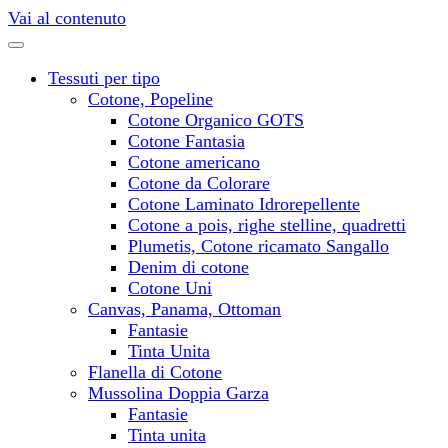
Vai al contenuto
Tessuti per tipo
Cotone, Popeline
Cotone Organico GOTS
Cotone Fantasia
Cotone americano
Cotone da Colorare
Cotone Laminato Idrorepellente
Cotone a pois, righe stelline, quadretti
Plumetis, Cotone ricamato Sangallo
Denim di cotone
Cotone Uni
Canvas, Panama, Ottoman
Fantasie
Tinta Unita
Flanella di Cotone
Mussolina Doppia Garza
Fantasie
Tinta unita